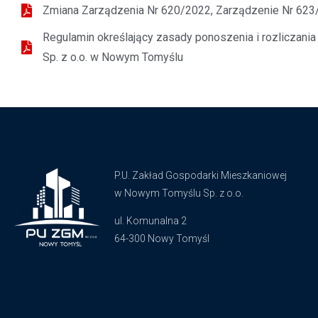
Zmiana Zarządzenia Nr 620/2022, Zarządzenie Nr 623/
Regulamin określający zasady ponoszenia i rozliczan
Sp. z o.o. w Nowym Tomyślu
P.U. Zakład Gospodarki Mieszkaniowej
w Nowym Tomyślu Sp. z o.o.
ul. Komunalna 2
64-300 Nowy Tomyśl