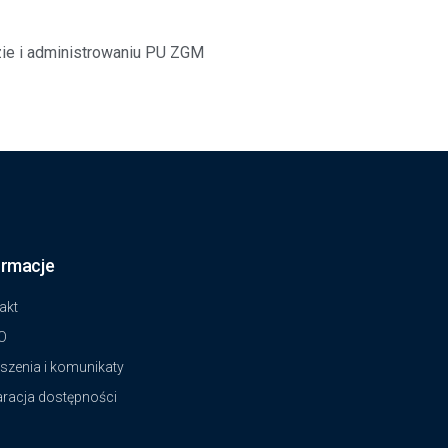
ie i administrowaniu PU ZGM
ormacje
akt
O
szenia i komunikaty
aracja dostępności