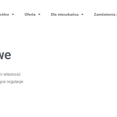
półce
Oferta
Dla mieszkańca
Zamówienia 
we
mi własność
ce regulacje: