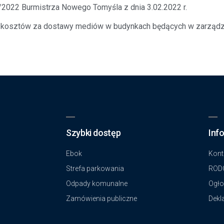
2022 Burmistrza Nowego Tomyśla z dnia 3.02.2022 r.
ia kosztów za dostawy mediów w budynkach będących w zarządz
Szybki dostęp
Inf
Ebok
Kont
Strefa parkowania
ROD
Odpady komunalne
Ogło
Zamówienia publiczne
Dekl