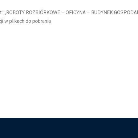
ie pt.: „ROBOTY ROZBIÓRKOWE – OFICYNA – BUDYNEK GOSPO
w plikach do pobrania