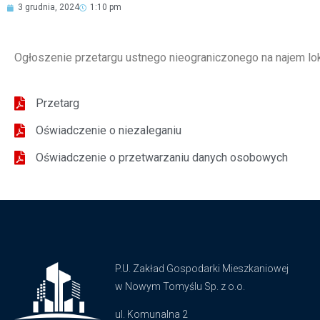
3 grudnia, 2024
1:10 pm
Ogłoszenie przetargu ustnego nieograniczonego na najem lok
Przetarg
Oświadczenie o niezaleganiu
Oświadczenie o przetwarzaniu danych osobowych
P.U. Zakład Gospodarki Mieszkaniowej
w Nowym Tomyślu Sp. z o.o.
ul. Komunalna 2