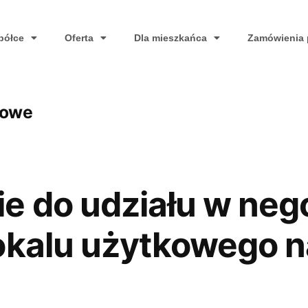
półce
Oferta
Dla mieszkańca
Zamówienia 
kowe
e do udziału w neg
okalu użytkowego n