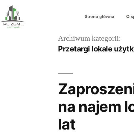
Strona główna
O s
Archiwum kategorii:
Przetargi lokale użyt
Zaproszeni
na najem l
lat