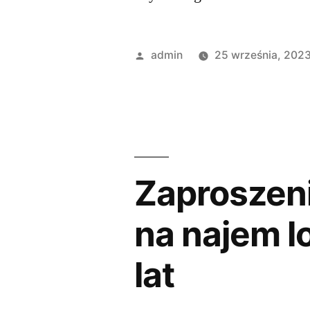
admin
25 września, 202
Zaproszeni
na najem l
lat